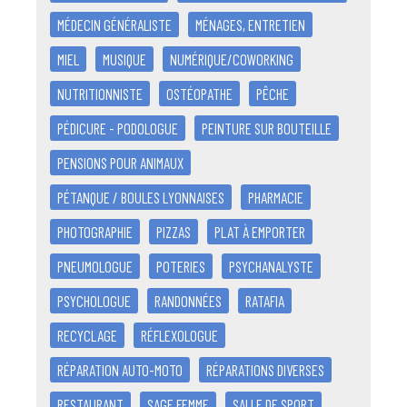
MÉDECIN GÉNÉRALISTE
MÉNAGES, ENTRETIEN
MIEL
MUSIQUE
NUMÉRIQUE/COWORKING
NUTRITIONNISTE
OSTÉOPATHE
PÊCHE
PÉDICURE - PODOLOGUE
PEINTURE SUR BOUTEILLE
PENSIONS POUR ANIMAUX
PÉTANQUE / BOULES LYONNAISES
PHARMACIE
PHOTOGRAPHIE
PIZZAS
PLAT À EMPORTER
PNEUMOLOGUE
POTERIES
PSYCHANALYSTE
PSYCHOLOGUE
RANDONNÉES
RATAFIA
RECYCLAGE
RÉFLEXOLOGUE
RÉPARATION AUTO-MOTO
RÉPARATIONS DIVERSES
RESTAURANT
SAGE FEMME
SALLE DE SPORT