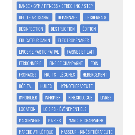
DANSE / GYM / FITNESS / STRECHING / STEP
DÉCO - ARTISANAT
DÉPANNAGE
DÉSHERBAGE
DÉSINFECTION
DESTRUCTION
ÉDITION
EDUCATEUR CANIN
ELECTROMÉNAGER
ÉPICERIE PARTICIPATIVE
FARINES ET LAIT
FERRONNERIE
FINE DE CHAMPAGNE
FOIN
FROMAGES
FRUITS - LÉGUMES
HÉBERGEMENT
HÔPITAL
HUILES
HYPNOTHERAPEUTE
IMMOBILIER
INFIRMIER
KINÉSIOLOGUE
LIVRES
LOCATION
LOISIRS - ÉVÉNEMENTIELS
MACONNERIE
MAIRIES
MARC DE CHAMPAGNE
MARCHE ATHLÉTIQUE
MASSEUR - KINÉSITHÉRAPEUTE