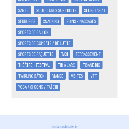
SANTÉ
SCULPTURES SUR FRUITS
SECRÉTARIAT
SERRURIER
SNACKING
SOINS - MASSAGES
SPORTS DE BALLON
SPORTS DE COMBATS / DE LUTTE
SPORTS DE RAQUETTE
TAXI
TERRASSEMENT
THÉÂTRE - FESTIVAL
TIR À L’ARC
TISANE BIO
TWIRLING BÂTON
VIANDE
VISITES
VTT
YOGA / QI GONG / TAÏ CHI
tendances
locales
.fr