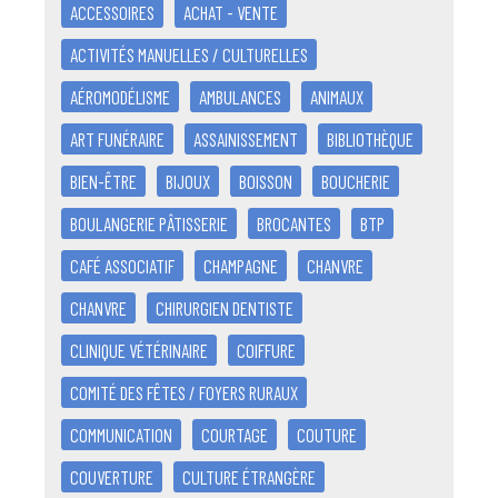
ACCESSOIRES
ACHAT - VENTE
ACTIVITÉS MANUELLES / CULTURELLES
AÉROMODÉLISME
AMBULANCES
ANIMAUX
ART FUNÉRAIRE
ASSAINISSEMENT
BIBLIOTHÈQUE
BIEN-ÊTRE
BIJOUX
BOISSON
BOUCHERIE
BOULANGERIE PÂTISSERIE
BROCANTES
BTP
CAFÉ ASSOCIATIF
CHAMPAGNE
CHANVRE
CHANVRE
CHIRURGIEN DENTISTE
CLINIQUE VÉTÉRINAIRE
COIFFURE
COMITÉ DES FÊTES / FOYERS RURAUX
COMMUNICATION
COURTAGE
COUTURE
COUVERTURE
CULTURE ÉTRANGÈRE